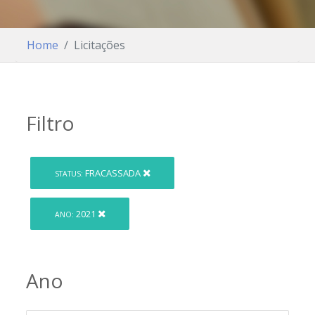
Home
Licitações
Filtro
FRACASSADA
STATUS:
2021
ANO:
Ano