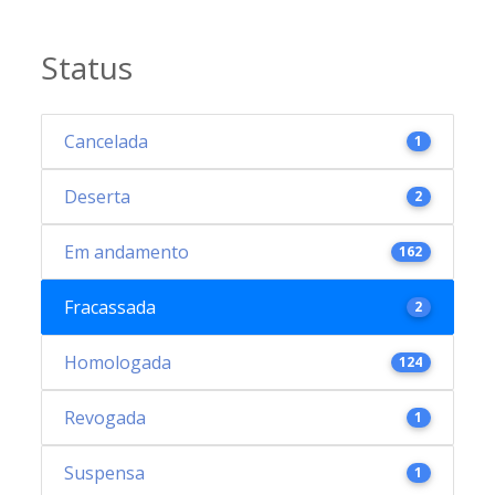
Status
Cancelada
1
Deserta
2
Em andamento
162
Fracassada
2
Homologada
124
Revogada
1
Suspensa
1