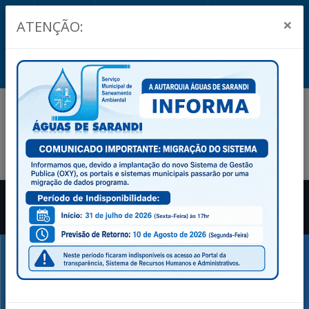
Esta sem água?
Clique Aqui
Ouvidoria
Acessibilidade
×
ATENÇÃO:
Fale Conosco
Telefone (44) 3264-4870 - Whatsapp Atendimento (44)99138-
9804 - Whatsapp Leitura (44) 99142-4146