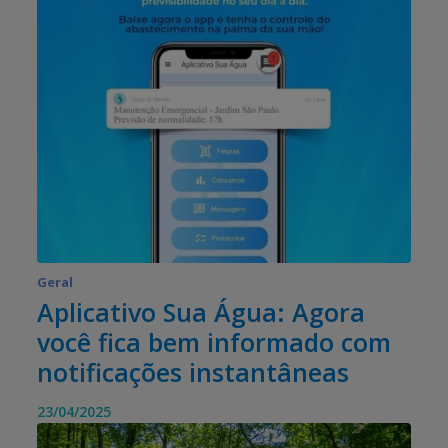
Geral
Aplicativo Sua Água: Agora
você fica bem informado com
notificações instantâneas
23/04/2025