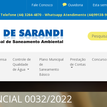
Fale Conosco
Ouvidoria
Esta se
Telefone (44) 3264-4870 - Whatsapp Atendimento (44)99138-98
ensa
Controle de
Plano Municipal
Prestação
Concurso
Qualidade
de
de Contas
de Água
Saneamento
Básico
CIAL 0032/2022