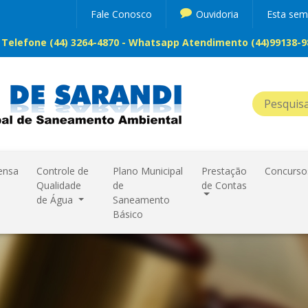
Fale Conosco
Ouvidoria
Esta se
Telefone (44) 3264-4870 - Whatsapp Atendimento (44)99138-98
ensa
Controle de
Plano Municipal
Prestação
Concurso
Qualidade
de
de Contas
de Água
Saneamento
Básico