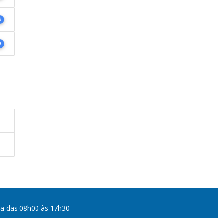
8
9
ra das 08h00 às 17h30