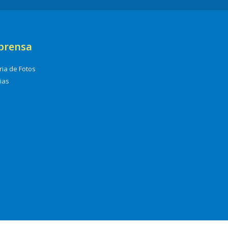
prensa
ria de Fotos
cias