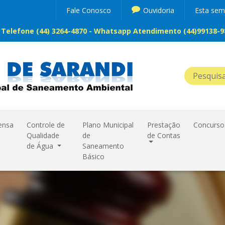
Fale Conosco
Ouvidoria
Esta se
Telefone (44) 3264-4870 - Whatsapp Atendimento (44)99138-98
ensa
Controle de
Plano Municipal
Prestação
Concurso
Qualidade
de
de Contas
de Água
Saneamento
Básico