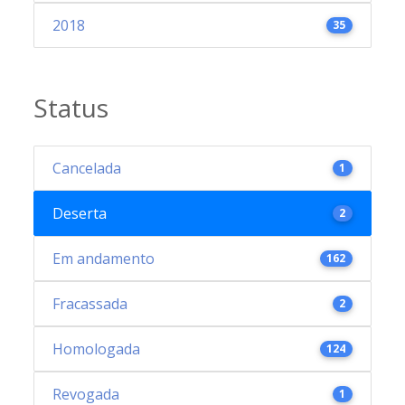
2018
35
Status
Cancelada
1
Deserta
2
Em andamento
162
Fracassada
2
Homologada
124
Revogada
1