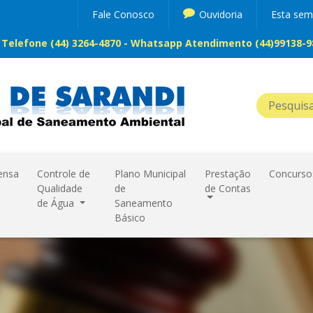
Fale Conosco
Ouvidoria
Esta se
Telefone (44) 3264-4870 - Whatsapp Atendimento (44)99138-98
ensa
Controle de
Plano Municipal
Prestação
Concurso
Qualidade
de
de Contas
de Água
Saneamento
Básico