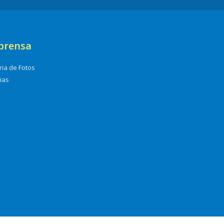
prensa
ria de Fotos
cias