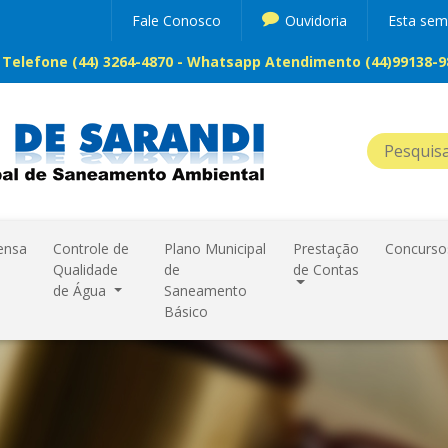
Fale Conosco
Ouvidoria
Esta se
Telefone (44) 3264-4870 - Whatsapp Atendimento (44)99138-98
ensa
Controle de
Plano Municipal
Prestação
Concurso
Qualidade
de
de Contas
de Água
Saneamento
Básico