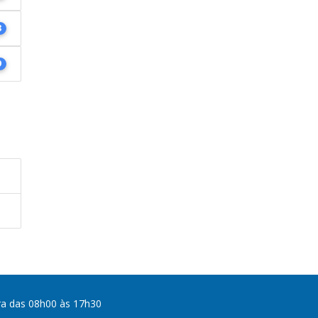
8
9
ra das 08h00 às 17h30