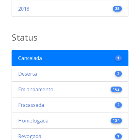
2018
35
Status
Cancelada
1
Deserta
2
Em andamento
162
Fracassada
2
Homologada
124
Revogada
1