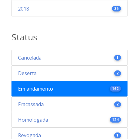
2018
35
Status
Cancelada
1
Deserta
2
Em andamento
162
Fracassada
2
Homologada
124
Revogada
1