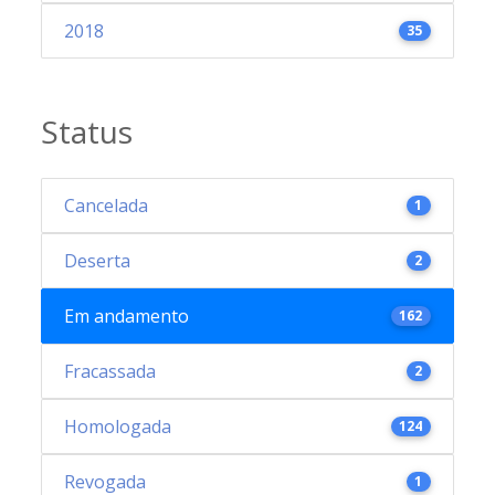
2018
35
Status
Cancelada
1
Deserta
2
Em andamento
162
Fracassada
2
Homologada
124
Revogada
1