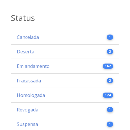
Status
Cancelada
1
Deserta
2
Em andamento
162
Fracassada
2
Homologada
124
Revogada
1
Suspensa
1