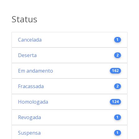
Status
Cancelada
1
Deserta
2
Em andamento
162
Fracassada
2
Homologada
124
Revogada
1
Suspensa
1