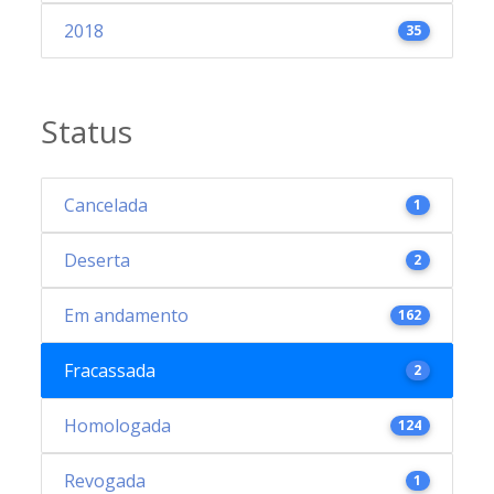
2018
35
Status
Cancelada
1
Deserta
2
Em andamento
162
Fracassada
2
Homologada
124
Revogada
1