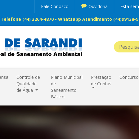
Fale Conosco
Ouvidoria
Esta se
Telefone (44) 3264-4870 - Whatsapp Atendimento (44)99138-98
ensa
Controle de
Plano Municipal
Prestação
Concurso
Qualidade
de
de Contas
de Água
Saneamento
Básico