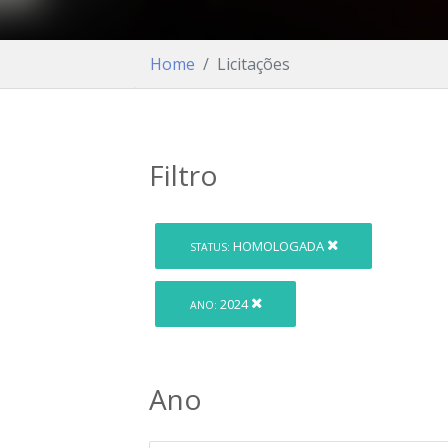
Home
Licitações
Filtro
HOMOLOGADA
STATUS:
2024
ANO:
Ano