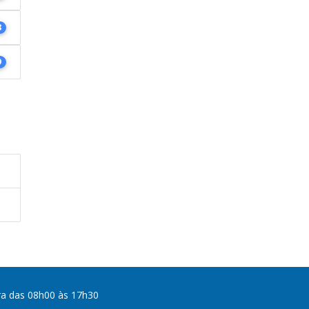
8
9
ra das 08h00 às 17h30