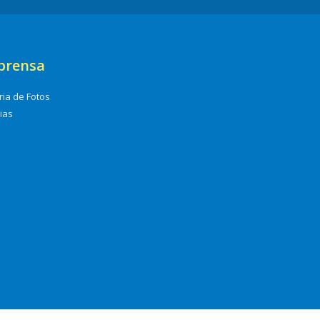
prensa
ria de Fotos
cias