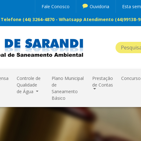
Fale Conosco
Ouvidoria
Esta se
Telefone (44) 3264-4870 - Whatsapp Atendimento (44)99138-98
ensa
Controle de
Plano Municipal
Prestação
Concurso
Qualidade
de
de Contas
de Água
Saneamento
Básico