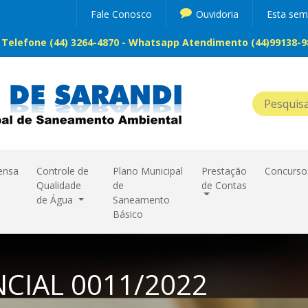
Fale Conosco
Ouvidoria
Esta se
Telefone (44) 3264-4870 - Whatsapp Atendimento (44)99138-98
ensa
Controle de
Plano Municipal
Prestação
Concurso
Qualidade
de
de Contas
de Água
Saneamento
Básico
CIAL 0011/2022