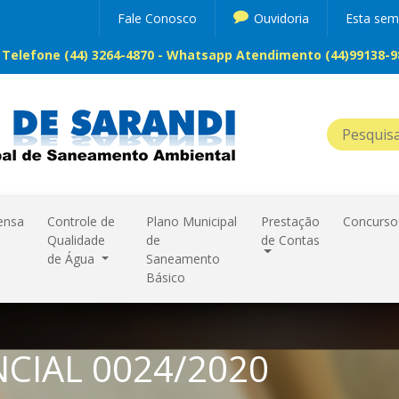
Fale Conosco
Ouvidoria
Esta se
Telefone (44) 3264-4870 - Whatsapp Atendimento (44)99138-98
ensa
Controle de
Plano Municipal
Prestação
Concurso
Qualidade
de
de Contas
de Água
Saneamento
Básico
CIAL 0024/2020