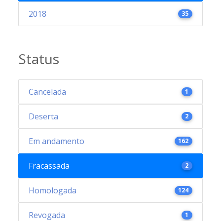
2018
35
Status
Cancelada
1
Deserta
2
Em andamento
162
Fracassada
2
Homologada
124
Revogada
1