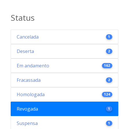
Status
Cancelada
1
Deserta
2
Em andamento
162
Fracassada
2
Homologada
124
Revogada
1
Suspensa
1