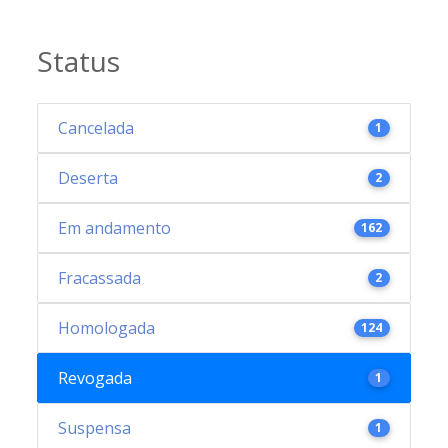
Status
Cancelada
1
Deserta
2
Em andamento
162
Fracassada
2
Homologada
124
Revogada
1
Suspensa
1