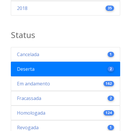
2018
35
Status
Cancelada
1
Deserta
2
Em andamento
162
Fracassada
2
Homologada
124
Revogada
1