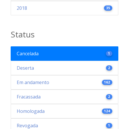
2018
35
Status
Cancelada
1
Deserta
2
Em andamento
162
Fracassada
2
Homologada
124
Revogada
1