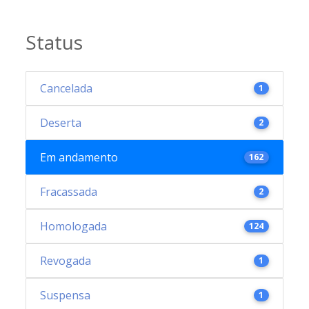
Status
Cancelada
1
Deserta
2
Em andamento
162
Fracassada
2
Homologada
124
Revogada
1
Suspensa
1