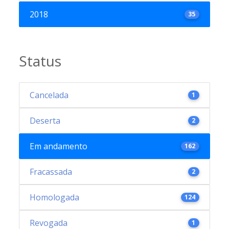
2018
35
Status
Cancelada
1
Deserta
2
Em andamento
162
Fracassada
2
Homologada
124
Revogada
1