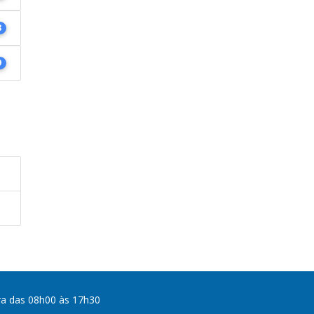
8
9
ra das 08h00 às 17h30