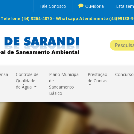
Fale Conosco
Ouvidoria
Esta se
Telefone (44) 3264-4870 - Whatsapp Atendimento (44)99138-98
ensa
Controle de
Plano Municipal
Prestação
Concurso
Qualidade
de
de Contas
de Água
Saneamento
Básico