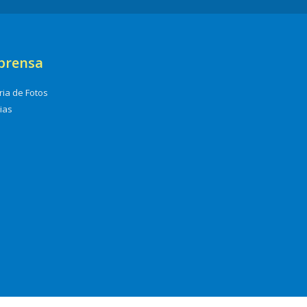
prensa
ria de Fotos
cias