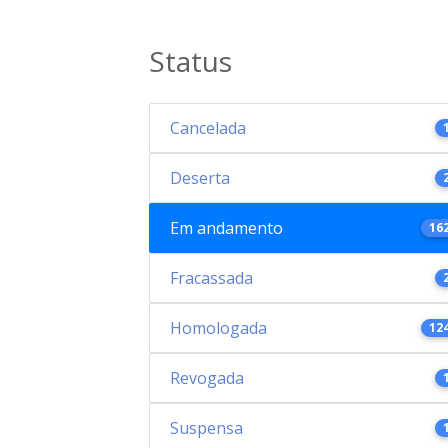
Status
Cancelada
Deserta
Em andamento
16
Fracassada
Homologada
12
Revogada
Suspensa