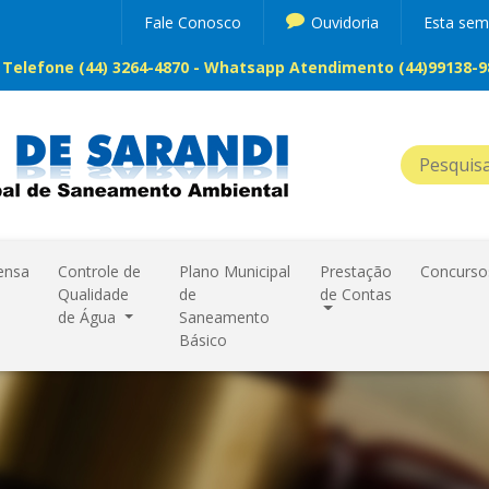
Fale Conosco
Ouvidoria
Esta se
Telefone (44) 3264-4870 - Whatsapp Atendimento (44)99138-98
ensa
Controle de
Plano Municipal
Prestação
Concurso
Qualidade
de
de Contas
de Água
Saneamento
Básico