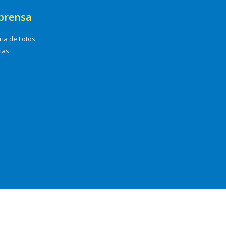
prensa
ria de Fotos
cias