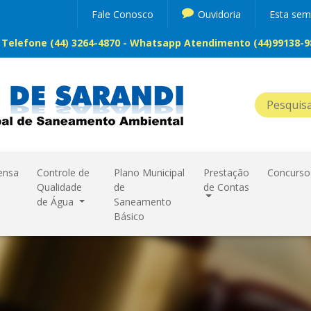
Fale Conosco
Ouvidoria
Esta se
Telefone (44) 3264-4870 - Whatsapp Atendimento (44)99138-98
ensa
Controle de
Plano Municipal
Prestação
Concurso
Qualidade
de
de Contas
de Água
Saneamento
Básico