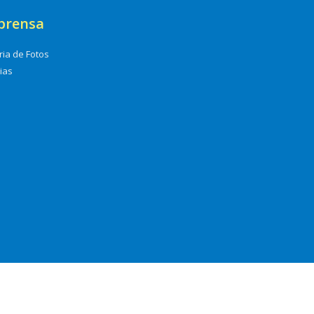
prensa
ria de Fotos
cias