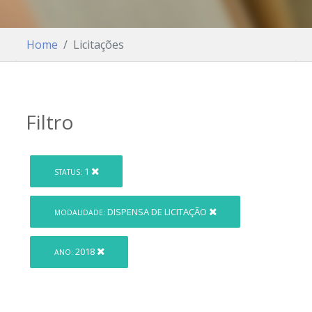
Home
Licitações
Filtro
1
STATUS:
DISPENSA DE LICITAÇÃO
MODALIDADE:
2018
ANO: