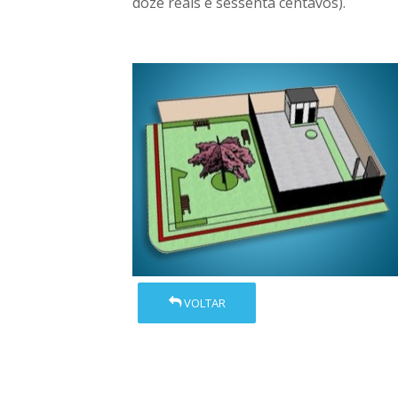
doze reais e sessenta centavos).
VOLTAR