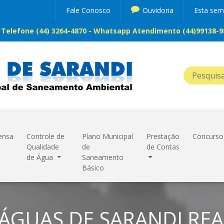
Fale Conosco
Ouvidoria
Esta se
Telefone (44) 3264-4870 - Whatsapp Atendimento (44)99138-98
ensa
Controle de
Plano Municipal
Prestação
Concurso
Qualidade
de
de Contas
de Água
Saneamento
Básico
ÁGUAS DE SARANDI REA