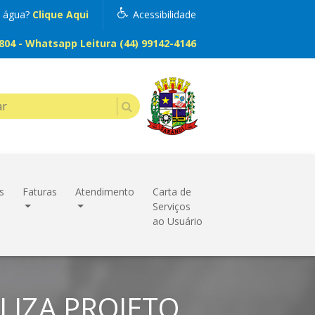
m água?
Clique Aqui
Acessibilidade
04 - Whatsapp Leitura (44) 99142-4146
s
Faturas
Atendimento
Carta de
Serviços
ao Usuário
LIZA PROJETO