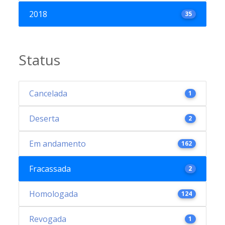
2018
35
Status
Cancelada
1
Deserta
2
Em andamento
162
Fracassada
2
Homologada
124
Revogada
1