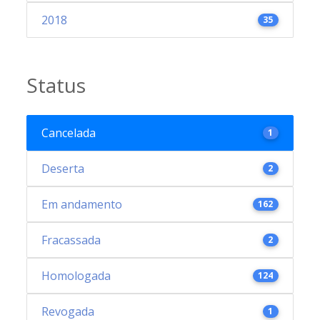
2018
35
Status
Cancelada
1
Deserta
2
Em andamento
162
Fracassada
2
Homologada
124
Revogada
1