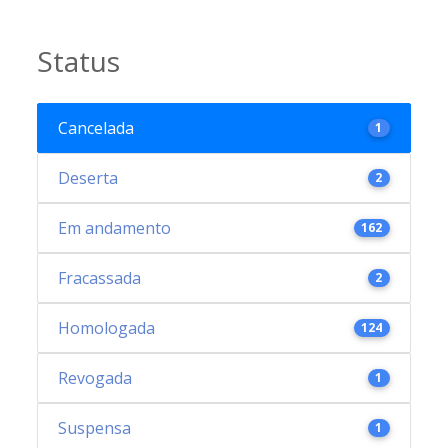
Status
Cancelada
1
Deserta
2
Em andamento
162
Fracassada
2
Homologada
124
Revogada
1
Suspensa
1