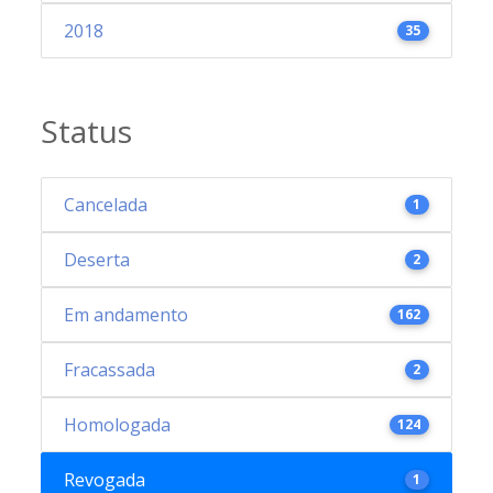
2018
35
Status
Cancelada
1
Deserta
2
Em andamento
162
Fracassada
2
Homologada
124
Revogada
1